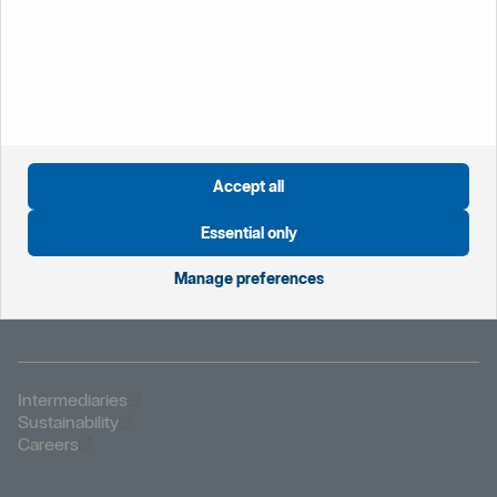
Öppnas i nytt fönster
Global website
Öppnas i nytt fönster
Sweden
Öppnas i nytt fönster
The Netherlands
Öppnas i nytt fönster
Norway
Accept all
Öppnas i nytt fönster
Privacy notice
Öppnas i nytt fönster
Modern Slavery Statement
Essential only
Öppnas i nytt fönster
Important information
Öppnas i nytt fönster
Cookies
Manage preferences
Öppnas i nytt fönster
Fraud and security
Öppnas i nytt fönster
Intermediaries
Öppnas i nytt fönster
Sustainability
Öppnas i nytt fönster
Careers